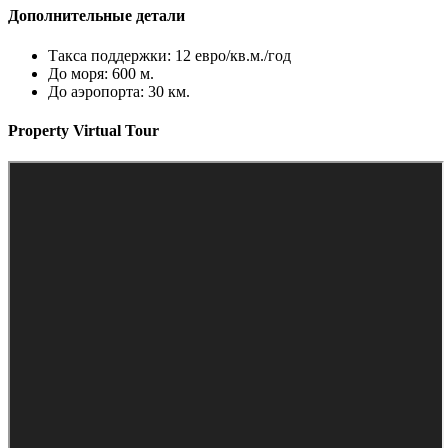
Дополнительные детали
Такса поддержки:
12 евро/кв.м./год
До моря:
600 м.
До аэропорта:
30 км.
Property Virtual Tour