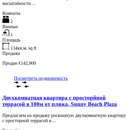
масштабности…
Комнаты
2
Ванные
1
Площадь
134кв.м.
sq ft
Продажа
Продан €142,900
Посмотреть недвижимость
Двухкомнатная квартира с просторйной
террасой в 100м от пляжа, Sunny Beach Plaza
Предлагаем на продажу роскошную двухкомнатную квартиру
с просторной террасой в…