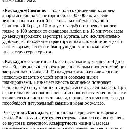
этаже комплекса.
«Каскадас»/Cascadas
– большой современный комплекс
апартаментов на территории более 90 000 кв. м среди
зеленого парка в тихой северо-западной части курорта
Солнечный Берег, в 10 минутах ходьбы от превосходного
пляжа, в 100 метрах от аквапарка Action и в 15 минутах езды
до международного аэропорта Бургаса. Его исключительно
удобное расположение гарантирует вам спокойствие и уют и,
в то же время, легкую и быструю доступность ко всей
инфраструктуре курорта.
«Каскадас»
состоит из 20 красивых зданий, каждое от 4 до 6
этажей, специально спроектирован с малым процентом общих
застроенных площадей. На каждом этаже расположены по
несколько квартир с удобными и современными
планировками. Низкая этажность комплекса позволяет
солнечному свету проникать и до самых отдаленных зон. При
строительстве использовались и используются естественные и
экологически чистые материалы, в отделке элементов фасада
преобладает натуральный камень и кованое железо.
Все здания
«Каскадас»
выполнены в средиземноморском
стиле. Внешняя и внутренняя отделка комплексoв выполнена
со вкусом и качеством. Комфортность жизни Cascadas
определяется и элементами его внутренней инфраструктуры.