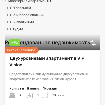
Квартиры / Апартаменты
C 1 спальней
C 3 и более спальни
С 2 спальнями
Студии
Рекомендованная недвижимость
NEW
Рекомендованное
Двухуровневый апартамент в VIP
Vision
Представляем Вашему вниманию двухуровневый
апартамент в комплексе VIP Vision, курорт…
Комнаты
Ванные
Площадь
2
59
кв.м.
1