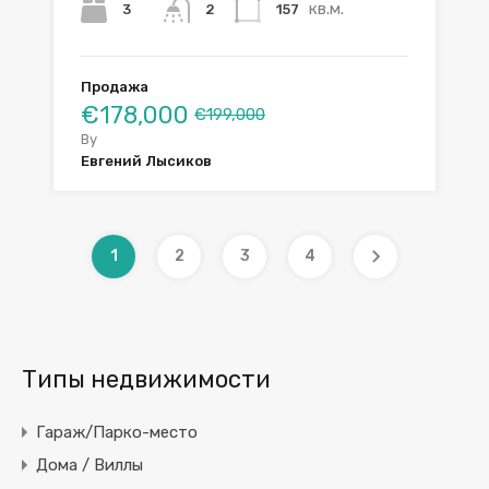
кв.м.
3
157
2
Продажа
€178,000
€199,000
By
Евгений Лысиков
1
2
3
4
Типы недвижимости
Гараж/Парко-место
Дома / Виллы