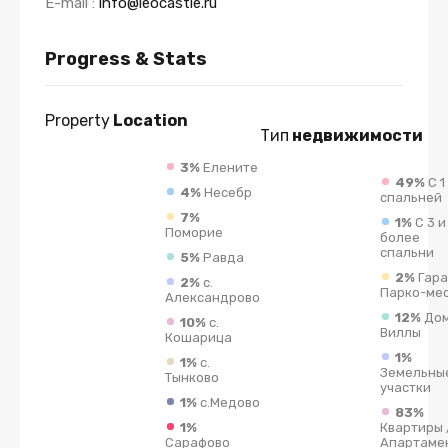
E-mail :
info@leocastle.ru
Progress & Stats
Property
Location
Тип
недвижимости
3%
Елените
49%
C 1
4%
Несебр
спальней
7%
1%
C 3 и
Поморие
более
спальни
5%
Равда
2%
Гар
2%
с.
Парко-ме
Александрово
12%
Дом
10%
с.
Виллы
Кошарица
1%
1%
с.
Земельны
Тынково
участки
1%
с.Медово
83%
1%
Квартиры 
Сарафово
Апартаме