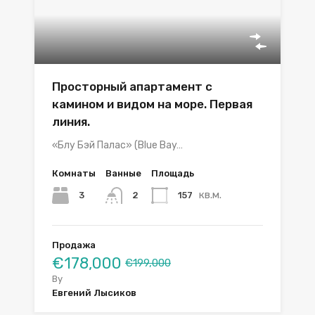
Просторный апартамент с
камином и видом на море. Первая
линия.
«Блу Бэй Палас» (Blue Bay…
Комнаты
Ванные
Площадь
кв.м.
3
157
2
Продажа
€178,000
€199,000
By
Евгений Лысиков