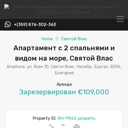
+(359) 876-302-363
Home
Святой Влас
Апартамент с 2 спальнями и
видом на море, Святой Влас
Amphora, ул. Ясен 10, Свети Влас, Несебр, Бургас, 8256,
Болгария
Аренда
Зарезервирован €109,000
Property ID:
RH-11962-property