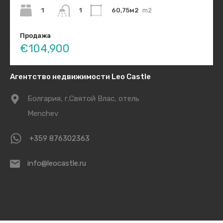
Продавцу
(3)
1
60,75м2
m2
1
Процесс покупки
(4)
Продажа
€104,900
Агентство недвижимости Leo Castle
Болгария, г.Святой Влас, отель
Menchev
+359 876302363
info@leocastle.ru