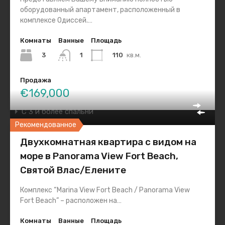
оборудованный апартамент, расположенный в
Типы недвижимости
комплексе Одиссей.…
Гараж/Парко-место
Комнаты
Ванные
Площадь
Дома / Виллы
3
110
кв.м.
1
Земельные участки
Продажа
Квартиры / Апартаменты
€169,000
C 1 спальней
C 3 и более спальни
Рекомендованное
С 2 спальнями
Двухкомнатная квартира с видом на
Студии
море в Panorama View Fort Beach,
Справочник покупателя
Святой Влас/Елените
Комплекс “Marina View Fort Beach / Panorama View
Новости Болгарии
(4)
Fort Beach” – расположен на…
Справочник покупателя
(13)
Покупателю
(6)
Комнаты
Ванные
Площадь