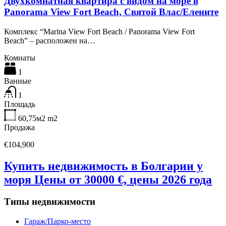
Двухкомнатная квартира с видом на море в
Panorama View Fort Beach, Святой Влас/Елените
Комплекс “Marina View Fort Beach / Panorama View Fort
Beach” – расположен на…
Комнаты
1
Ванные
1
Площадь
60,75м2
m2
Продажа
€104,900
Купить недвижимость в Болгарии у
моря Цены от 30000 €, цены 2026 года
Типы недвижимости
Гараж/Парко-место