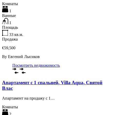
Комнаты
1
Ванные
1
Площадь
33
кв.м.
Продажа
€59,500
By
Евгений Лысиков
Посмотреть недвижимость
Апартамент с 1 спальней, Villa Aqua, Святой
Влас
Апартамент на продажу с 1…
Комнаты
2