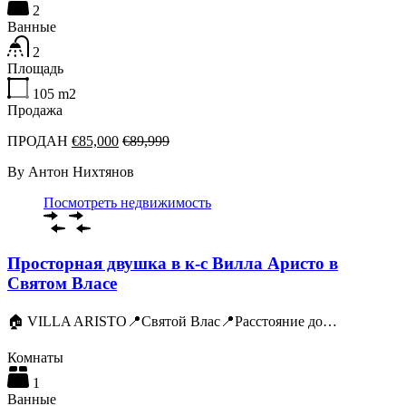
2
Ванные
2
Площадь
105
m2
Продажа
ПРОДАН
€85,000
€89,999
By
Антон Нихтянов
Посмотреть недвижимость
Просторная двушка в к-с Вилла Аристо в
Святом Власе
🏠 VILLA ARISTO📍Святой Влас📍Расстояние до…
Комнаты
1
Ванные