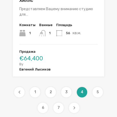
Хиллс
Представляем Вашему вниманию студию
для…
Комнаты
Ванные
Площадь
кв.м.
1
56
1
Продажа
€64,400
By
Евгений Лысиков
1
2
3
4
5
6
7