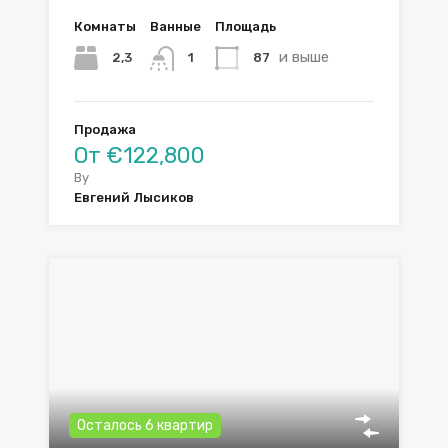
Комнаты
Ванные
Площадь
и выше
2,3
87
1
Продажа
От €122,800
By
Евгений Лысиков
Осталось 6 квартир