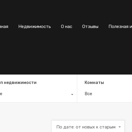
вная
Недвижимость
О нас
Отзывы
Полезная 
п недвижимости
Комнаты
е
Все
По дате: от новых к старым