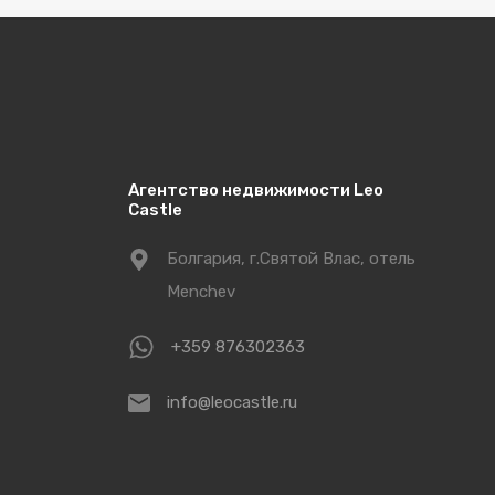
Агентство недвижимости Leo
Castle
Болгария, г.Святой Влас, отель
Menchev
+359 876302363
info@leocastle.ru