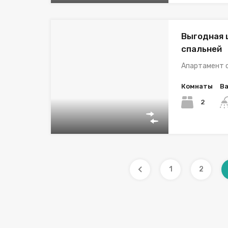
Выгодная 
спальней
Апартамент с
Комнаты
В
2
1
2