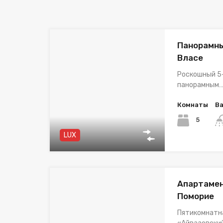
Панорамны
Власе
Роскошный 5
панорамным
Комнаты
В
5
LUX
Апартамен
Поморие
Пятикомнатна