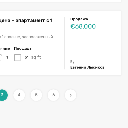
Продажа
цена – апартамент с 1
€68,000
 1 спальне, расположенный…
анные
Площадь
sq ft
51
1
By
Евгений Лысиков
3
4
5
6