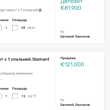
Депозит
€81,900
партамент с 1 спальней🏠…
анные
Площадь
кв.м.
58
1
By
Евгений Лысиков
Продажа
 с 1 спальней, Diamant
€121,000
м Вашему вниманию
с…
анные
Площадь
sq ft
72
1
By
Евгений Лысиков