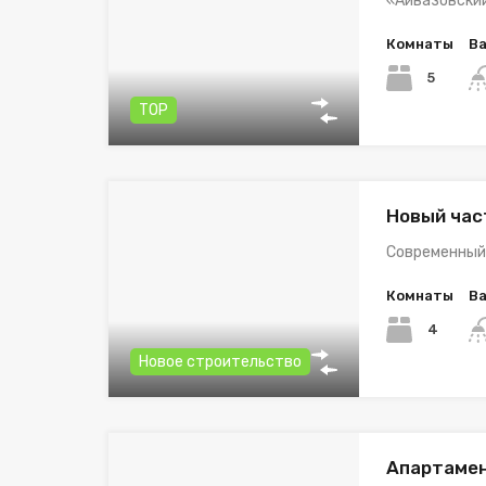
«Айвазовски
Комнаты
В
5
TOP
Новый час
Современный
Комнаты
В
4
Новое строительство
Апартамен