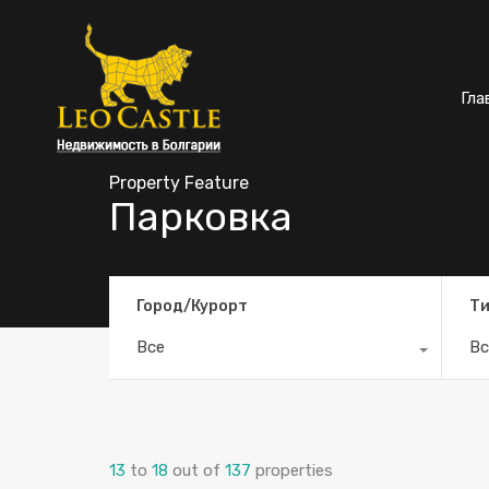
Гла
Property Feature
Парковка
Город/Курорт
Ти
Все
Вс
13
to
18
out of
137
properties