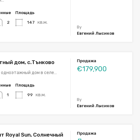
й…
анные
Площадь
кв.м.
147
2
By
Евгений Лысиков
Продажа
тный дом, с.Тънково
€179,900
 одноэтажный дом в селе…
анные
Площадь
кв.м.
99
1
By
Евгений Лысиков
Продажа
т Royal Sun, Солнечный