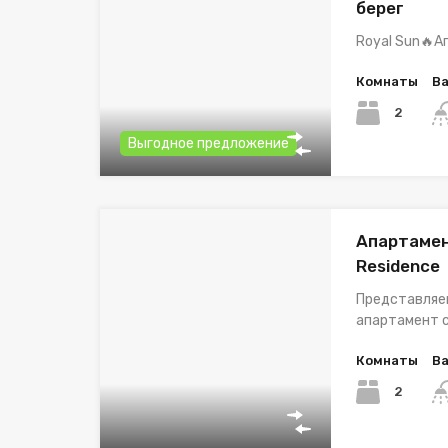
берег
Royal Sun🔥А
Комнаты
В
2
Выгодное предложение
Апартамент
Residence
Представляе
апартамент 
Комнаты
В
2