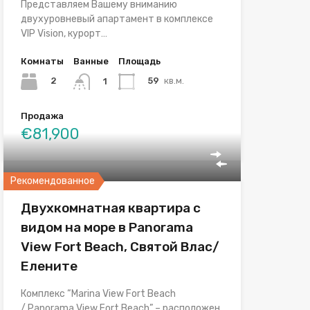
Представляем Вашему вниманию
двухуровневый апартамент в комплексе
VIP Vision, курорт…
Комнаты
Ванные
Площадь
2
59
кв.м.
1
Продажа
€81,900
Рекомендованное
Двухкомнатная квартира с
видом на море в Panorama
View Fort Beach, Святой Влас/
Елените
Комплекс “Marina View Fort Beach
/ Panorama View Fort Beach” – расположен