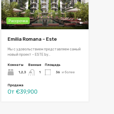
Рассрочка
Emilia Romana – Este
Мы с удовольствием представляем самый
новый проект – ESTE by…
Комнаты
Ванные
Площадь
1,2,3
36
и более
1
Продажа
От €39,900