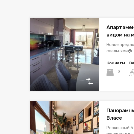
Апартамен
видом на 
Новое предл
спальнями🏠
Комнаты
В
3
Панорамны
Власе
Роскошный 5