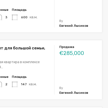
…
анные
Площадь
кв.м.
600
3
By
Евгений Лысиков
Продажа
т для большой семьи,
€285,000
я квартира в комплексе
й…
анные
Площадь
кв.м.
147
2
By
Евгений Лысиков