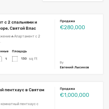
Продажа
т с 2 спальнями и
€280,000
море, Святой Влас
ожение🔥Апартамент с 2
…
анные
Площадь
sq ft
130
1
By
Евгений Лысиков
Продажа
й пентхаус в Святом
€1,000,000
-комнатный пентхаус с