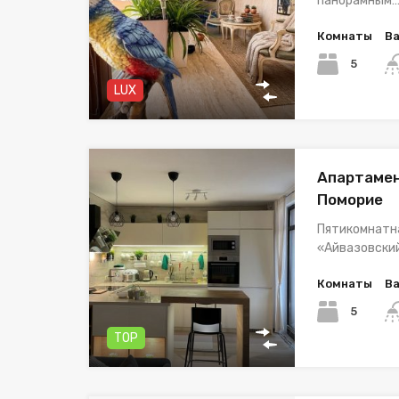
панорамным
Комнаты
В
5
LUX
Апартамен
Поморие
Пятикомнатна
«Айвазовски
Комнаты
В
5
TOP