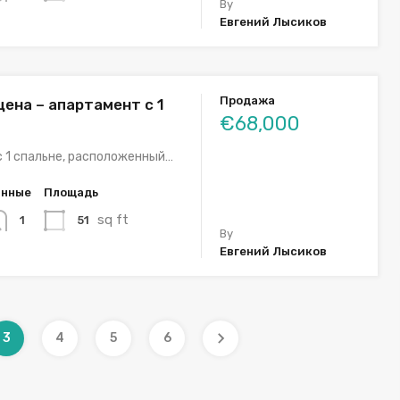
By
Евгений Лысиков
Продажа
цена – апартамент с 1
€68,000
 1 спальне, расположенный…
анные
Площадь
sq ft
51
1
By
Евгений Лысиков
3
4
5
6