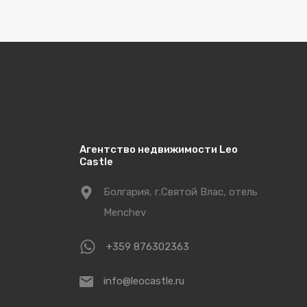
Агентство недвижимости Leo
Castle
Болгария, г.Святой Влас, отель
Menchev
+359 876302363
info@leocastle.ru