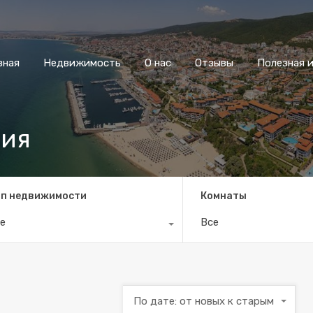
вная
Недвижимость
О нас
Отзывы
Полезная 
рия
п недвижимости
Комнаты
е
Все
По дате: от новых к старым