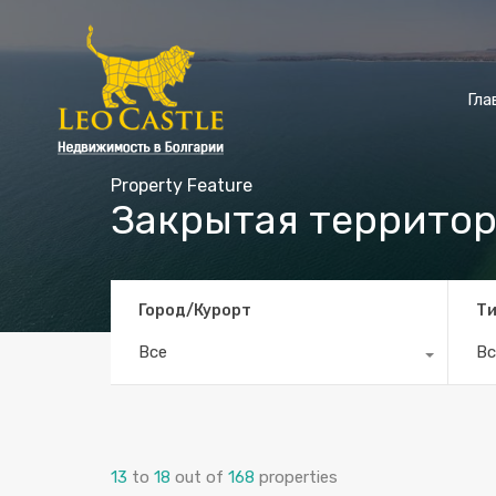
Гла
Property Feature
Закрытая террито
Город/Курорт
Ти
Все
Вс
13
to
18
out of
168
properties