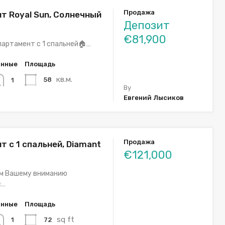
Продажа
т Royal Sun, Солнечный
Депозит
€81,900
партамент с 1 спальней🏠…
анные
Площадь
кв.м.
58
1
By
Евгений Лысиков
Продажа
 с 1 спальней, Diamant
€121,000
м Вашему вниманию
с…
анные
Площадь
sq ft
72
1