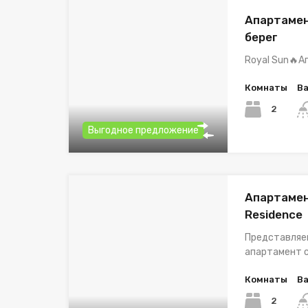
Апартамен
берег
Royal Sun🔥А
Комнаты
В
2
Выгодное предложение
Апартамент
Residence
Представляе
апартамент 
Комнаты
В
2