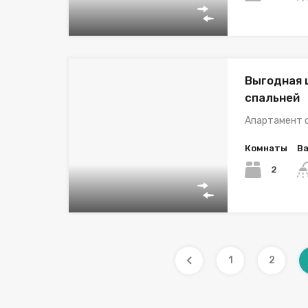
Выгодная 
спальней
Апартамент с
Комнаты
В
2
1
2