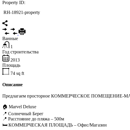
Property ID:
RH-18921-property
Ванные
1
Год строительства
2013
Площадь
74
sq ft
Описание
Предлагаем просторное КОММЕРЧЕСКOE ПОМЕЩЕНИE-МАГАЗИН
🏠 Marvel Deluxe
📍 Солнечный Берег
📍 Расстояние до пляжа – 500м
🛏️ КОММЕРЧЕСКАЯ ПЛОЩАДЬ – Офис/Магазин