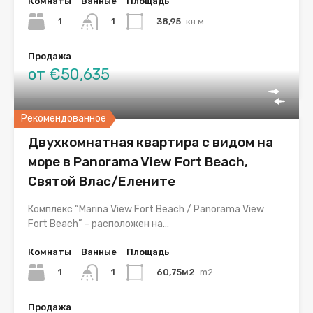
Комнаты
Ванные
Площадь
1
38,95
кв.м.
1
Продажа
от €50,635
Рекомендованное
Двухкомнатная квартира с видом на
море в Panorama View Fort Beach,
Святой Влас/Елените
Комплекс “Marina View Fort Beach / Panorama View
Fort Beach” – расположен на…
Комнаты
Ванные
Площадь
1
60,75м2
m2
1
Продажа