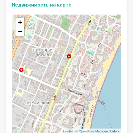
Недвижимость на карте
+
−
Leaflet
| ©
OpenStreetMap
contributors