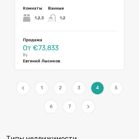
Комнаты
Ванные
1,2,3
1,2
Продажа
От €73,833
By
Евгений Лысиков
1
2
3
4
5
6
7
Типы недвижимости