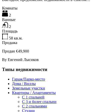
Комнаты
2
Ванные
2
Площадь
58
кв.м.
Продажа
Продан €49,900
By
Евгений Лысиков
Типы недвижимости
Гараж/Парко-место
Дома / Виллы
Земельные участки
Квартиры / Апартаменты
C 1 спальней
C 3 и более спальни
С 2 спальнями
Студии