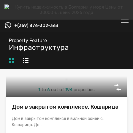
+(359) 876-302-363
Property Feature
Инфраструктура
1
to
6
out of
194
properties
Дом в закрытом комплексе, Кошарица
Дом в закрытом комплексе в вильной зоней с.
Кошарица. До…