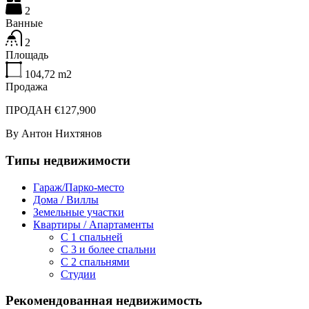
2
Ванные
2
Площадь
104,72
m2
Продажа
ПРОДАН €127,900
By
Антон Нихтянов
Типы недвижимости
Гараж/Парко-место
Дома / Виллы
Земельные участки
Квартиры / Апартаменты
C 1 спальней
C 3 и более спальни
С 2 спальнями
Студии
Рекомендованная недвижимость