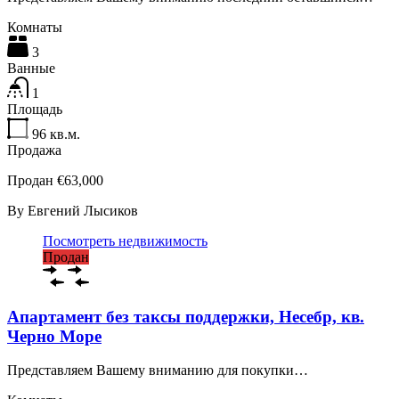
Комнаты
3
Ванные
1
Площадь
96
кв.м.
Продажа
Продан €63,000
By
Евгений Лысиков
Посмотреть недвижимость
Продан
Апартамент без таксы поддержки, Несебр, кв.
Черно Море
Представляем Вашему вниманию для покупки…