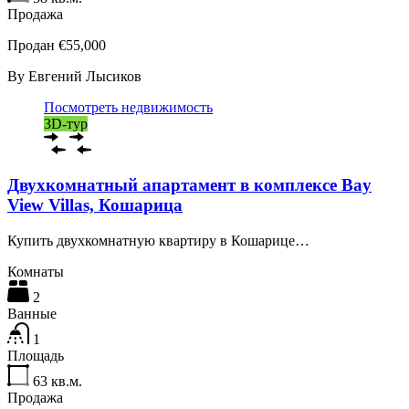
Продажа
Продан €55,000
By
Евгений Лысиков
Посмотреть недвижимость
3D-тур
Двухкомнатный апартамент в комплексе Bay
View Villas, Кошарица
Купить двухкомнатную квартиру в Кошарице…
Комнаты
2
Ванные
1
Площадь
63
кв.м.
Продажа