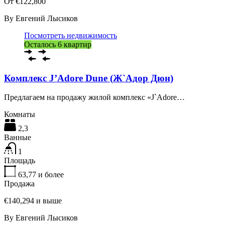
От €122,800
By
Евгений Лысиков
Посмотреть недвижимость
Осталось 6 квартир
Комплекс J’Adore Dune (Ж`Aдор Дюн)
Предлагаем на продажу жилой комплекс «J`Adore…
Комнаты
2,3
Ванные
1
Площадь
63,77
и более
Продажа
€140,294 и выше
By
Евгений Лысиков