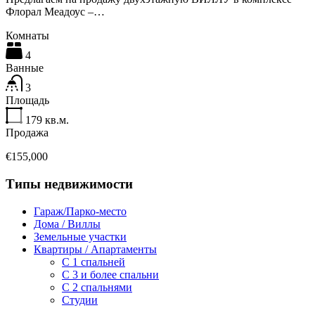
Флорал Меадоус –…
Комнаты
4
Ванные
3
Площадь
179
кв.м.
Продажа
€155,000
Типы недвижимости
Гараж/Парко-место
Дома / Виллы
Земельные участки
Квартиры / Апартаменты
C 1 спальней
C 3 и более спальни
С 2 спальнями
Студии