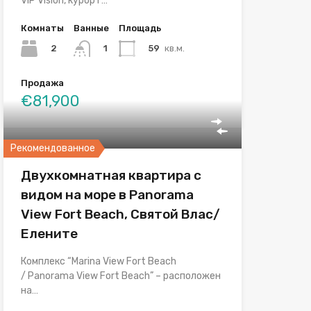
VIP Vision, курорт…
Комнаты
Ванные
Площадь
2
59
кв.м.
1
Продажа
€81,900
Рекомендованное
Двухкомнатная квартира с
видом на море в Panorama
View Fort Beach, Святой Влас/
Елените
Комплекс “Marina View Fort Beach
/ Panorama View Fort Beach” – расположен
на…