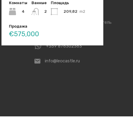
Комнаты
Ванные
Площадь
Агентство недвижимости Leo
Castle
4
209,82
m2
2
Болгария, г.Святой Влас, отель
Продажа
Menchev
€575,000
+359 876302363
info@leocastle.ru