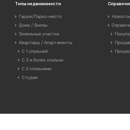
Типы недвижимости
Справочн
Гараж/Парко-место
Новости
Дома / Виллы
Справоч
Земельные участки
Покуп
Квартиры / Апартаменты
Прода
C 1 спальней
Процес
C 3 и более спальни
С 2 спальнями
Студии
Сравнение недвижимости