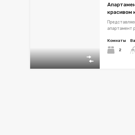
Апартамен
красивом 
Представляе
апартамент 
Комнаты
В
2