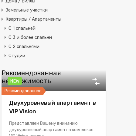
Дома / Виллы
Земельные участки
Квартиры / Апартаменты
C 1 спальней
C 3 и более спальни
С 2 спальнями
Студии
Рекомендованная
недвижимость
NEW
Рекомендованное
Двухуровневый апартамент в
VIP Vision
Представляем Вашему вниманию
двухуровневый апартамент в комплексе