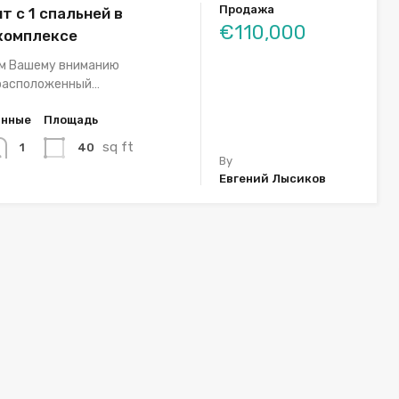
Продажа
т с 1 спальней в
€110,000
комплексе
м Вашему вниманию
расположенный…
анные
Площадь
sq ft
40
1
By
Евгений Лысиков