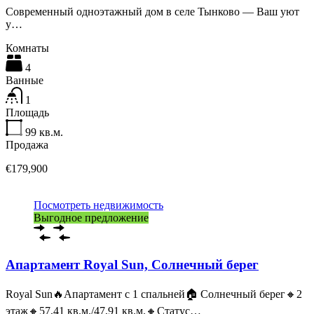
Современный одноэтажный дом в селе Тынково — Ваш уют
у…
Комнаты
4
Ванные
1
Площадь
99
кв.м.
Продажа
€179,900
Посмотреть недвижимость
Выгодное предложение
Апартамент Royal Sun, Солнечный берег
Royal Sun🔥Апартамент с 1 спальней🏠 Солнечный берег🔸2
этаж🔸57,41 кв.м./47,91 кв.м.🔸Статус…