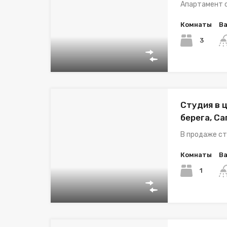
Апартамент с
Комнаты
В
3
Студия в 
берега, С
В продаже ст
Комнаты
В
1