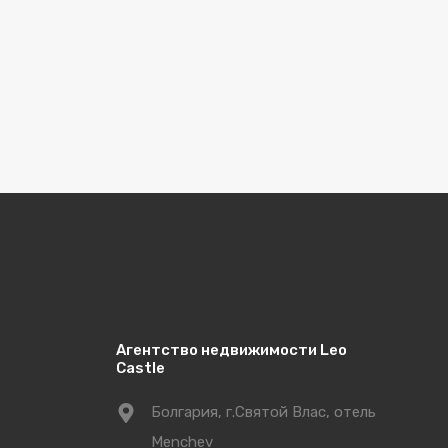
Агентство недвижимости Leo
Castle
Болгария, г.Святой Влас, отель
Menchev