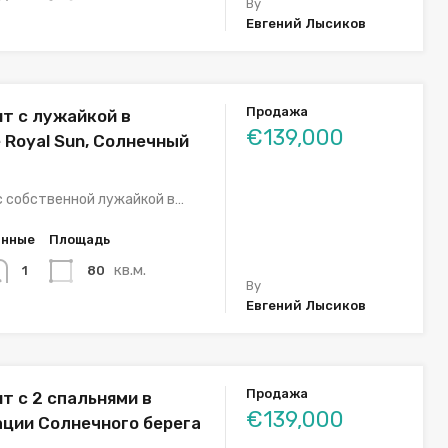
By
Евгений Лысиков
Продажа
т с лужайкой в
€139,000
 Royal Sun, Солнечный
с собственной лужайкой в…
анные
Площадь
кв.м.
80
1
By
Евгений Лысиков
Продажа
т с 2 спальнями в
€139,000
ации Солнечного берега