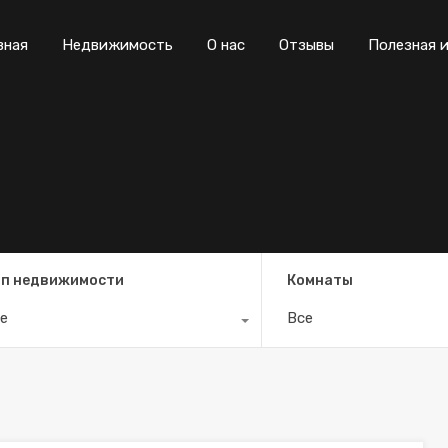
вная
Недвижимость
О нас
Отзывы
Полезная 
п недвижимости
Комнаты
е
Все