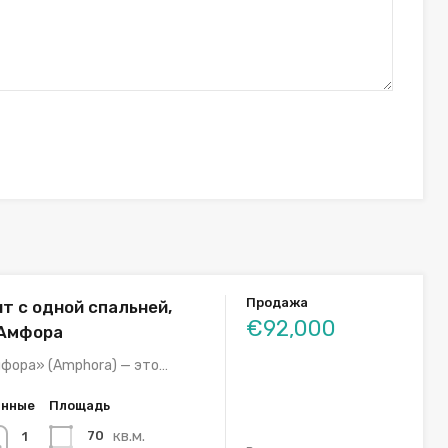
Продажа
т с одной спальней,
€92,000
 Амфора
фора» (Amphora) — это…
анные
Площадь
кв.м.
70
1