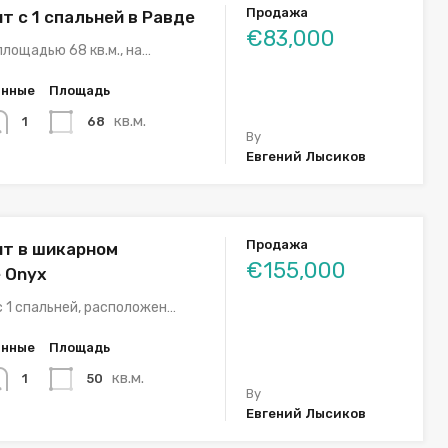
Продажа
т с 1 спальней в Равде
€83,000
лощадью 68 кв.м., на…
анные
Площадь
кв.м.
68
1
By
Евгений Лысиков
Продажа
т в шикарном
€155,000
 Onyx
 1 спальней, расположен…
анные
Площадь
кв.м.
50
1
By
Евгений Лысиков