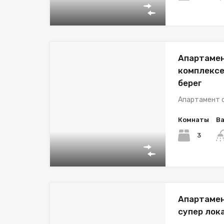
Апартамен
комплексе
берег
Апартамент 
Комнаты
В
3
Апартамен
супер лок