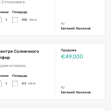
 2 спальнями в…
анные
Площадь
кв.м.
105
1
By
Евгений Лысиков
Продажа
центре Солнечного
€49,000
апфир
удия на первом…
анные
Площадь
кв.м.
43
1
By
Евгений Лысиков