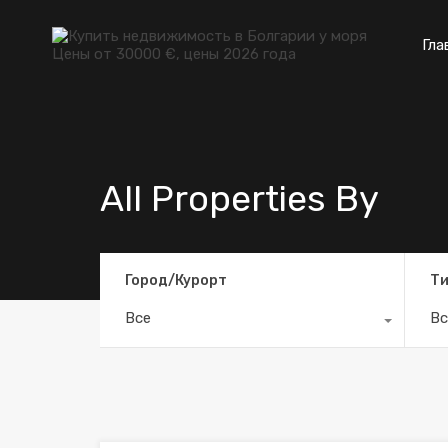
Гла
All Properties By
Город/Курорт
Ти
Все
Вс