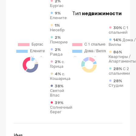
2%
Бургас
Тип
недвижимости
9%
Елените
1%
30%
C 1
Несебр
спальней
2%
14%
Дома /
Поморие
Виллы
2%
86%
Равда
Квартиры /
Апартаменты
2%
с.
Горица
28%
С 2
спальнями
4%
с.
Кошарица
28%
Студии
38%
Святой
Влас
39%
Солнечный
берег
Имя