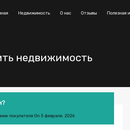
вная
Недвижимость
О нас
Отзывы
Полезная 
упить недвижимость
и?
ник покупателя
On
5 февраля, 2026