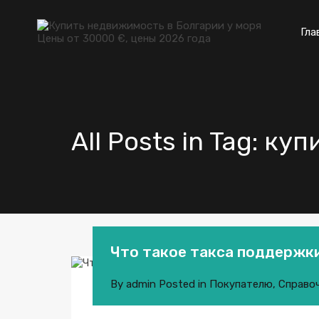
Гла
All Posts in Tag: к
Что такое такса поддержк
By
admin
Posted in
Покупателю
,
Справоч