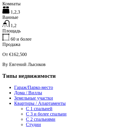
Комнаты
1,2,3
Ванные
1,2
Площадь
60
и более
Продажа
От €162,500
By
Евгений Лысиков
Типы недвижимости
Гараж/Парко-место
Дома / Виллы
Земельные участки
Квартиры / Апартаменты
C 1 спальней
C 3 и более спальни
С 2 спальнями
Студии