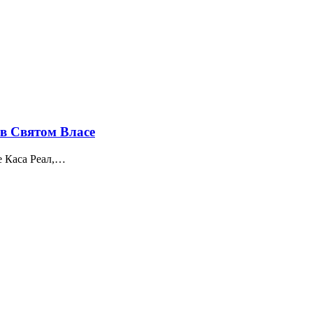
 в Святом Власе
е Каса Реал,…