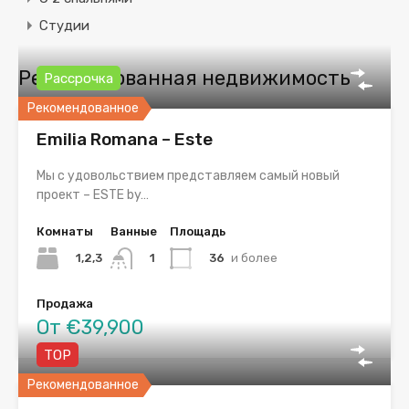
Студии
Рекомендованная недвижимость
Рассрочка
Рекомендованное
Emilia Romana – Este
Мы с удовольствием представляем самый новый
проект – ESTE by…
Комнаты
Ванные
Площадь
1,2,3
36
и более
1
Продажа
От €39,900
TOP
Рекомендованное